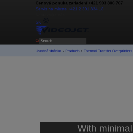
Cenová ponuka zariadení +421 903 806 767
Servis na mieste +421 2 391 834 18
Kontaktujte nás
SK
Úvodná stránka
›
Products
›
Thermal Transfer Overprinters
With minimal