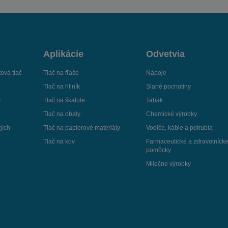
Aplikácie
Odvetvia
ová tlač
Tlač na fľaše
Nápoje
Tlač na hliník
Slané pochutiny
č
Tlač na škatule
Tabak
Tlač na obaly
Chemické výrobky
kých
Tlač na papierové materiály
Vodiče, káble a potrubia
Tlač na kov
Farmaceutické a zdravotníck
pomôcky
Mliečne výrobky