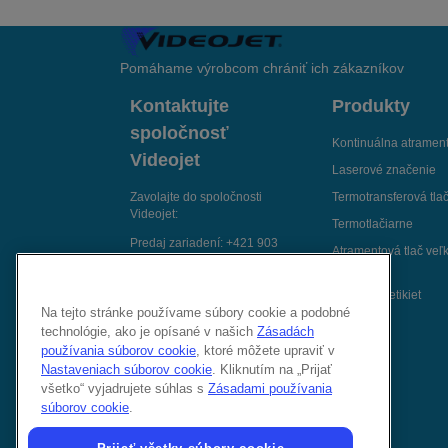
Pomáhame výrobcom chrániť ich zákazníkov
Kontaktujte
Produkty
spoločnosť
Kontinuálna atrament
Videojet
Laserové značenie
Zavolajte do spoločnosti
Termotransferová tla
Videojet:
Termotlačiarne
Predaj zariadení:
+421 903
Atramentová tlač veľ
806 767
znakov
Servisná podpora:
+421 2 391
Aplikátory etikiet
834 18
Na tejto stránke používame súbory cookie a podobné
technológie, ako je opísané v našich
Zásadách
Spojte sa s nami e-mailom
používania súborov cookie
, ktoré môžete upraviť v
Sledujte nás na:
Nastaveniach súborov cookie
. Kliknutím na „Prijať
všetko“ vyjadrujete súhlas s
Zásadami používania
súborov cookie
.