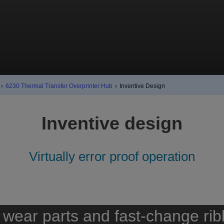
›
6230 Thermal Transfer Overprinter Hub
›
Inventive Design
Inventive design
Virtually error proof operation
 wear parts and fast-change rib