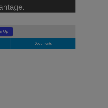
antage.
gn Up
Documents