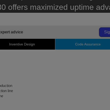
30 offers maximized uptime adv
expert advice
Si
Inventive Design
Code Assurance
oduction
tion line
the