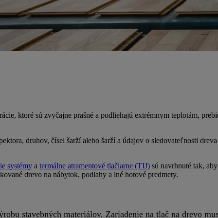
ácie, ktoré sú zvyčajne prašné a podliehajú extrémnym teplotám, prebi
nšpektora, druhov, čísel šarží alebo šarží a údajov o sledovateľnosti dr
ie systémy
a
termálne atramentové tlačiarne (TIJ)
sú navrhnuté tak, aby
akované drevo na nábytok, podlahy a iné hotové predmety.
výrobu stavebných materiálov. Zariadenie na tlač na drevo mu