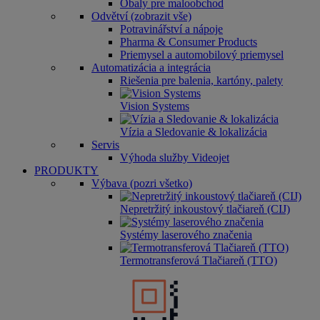
Obaly pre maloobchod
Odvětví (zobrazit vše)
Potravinářství a nápoje
Pharma & Consumer Products
Priemysel a automobilový priemysel
Automatizácia a integrácia
Riešenia pre balenia, kartóny, palety
Vision Systems
Vízia a Sledovanie & lokalizácia
Servis
Výhoda služby Videojet
PRODUKTY
Výbava (pozri všetko)
Nepretržitý inkoustový tlačiareň (CIJ)
Systémy laserového značenia
Termotransferová Tlačiareň (TTO)