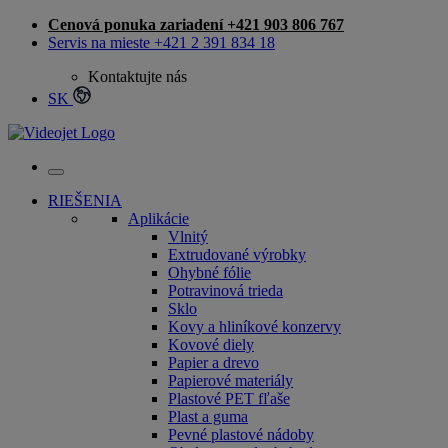
Skip
Cenová ponuka zariadení +421 903 806 767
to
Servis na mieste +421 2 391 834 18
content
Kontaktujte nás
SK
Slovakia
RIEŠENIA
Aplikácie
Vlnitý
Extrudované výrobky
Ohybné fólie
Potravinová trieda
Sklo
Kovy a hliníkové konzervy
Kovové diely
Papier a drevo
Papierové materiály
Plastové PET fľaše
Plast a guma
Pevné plastové nádoby