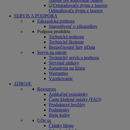
Náplne pre kódovanie obalov
Odstraňovače dymu z laserov
SERVIS A PODPORA
Zákaznícka podpora
Starostlivosť o zákazníkov
Podpora produktu
Technická podpora
Technické školenie
Bezpečnostné listy pData
Servis na mieste
Technický servis a podpora
Servisné zmluvy
Zariadenia na lízing
Warranties
Vzorkovanie
ZDROJE
Resources
Aplikačné poznámky
Často kladené otázky (FAQ)
Produktové brožúry
Podmienky
Biele knihy
Učte sa
Články blogu