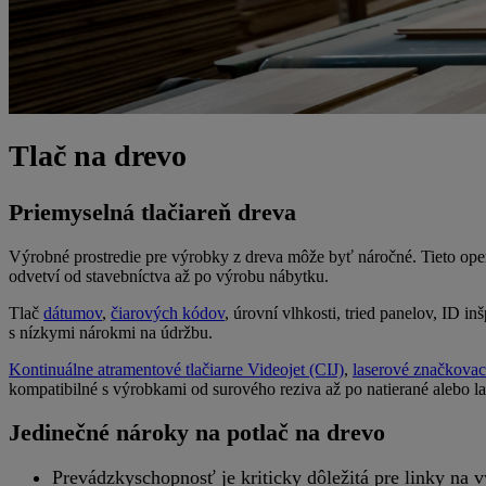
Tlač na drevo
Priemyselná tlačiareň dreva
Výrobné prostredie pre výrobky z dreva môže byť náročné. Tieto oper
odvetví od stavebníctva až po výrobu nábytku.
Tlač
dátumov
,
čiarových kódov
, úrovní vlhkosti, tried panelov, ID i
s nízkymi nárokmi na údržbu.
Kontinuálne atramentové tlačiarne Videojet (CIJ)
,
laserové značkovac
kompatibilné s výrobkami od surového reziva až po natierané alebo l
Jedinečné nároky na potlač na drevo
Prevádzkyschopnosť je kriticky dôležitá pre linky na 