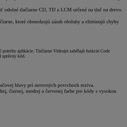
 odolné tlačiarne CIJ, TIJ a LCM určené na tlač na drevo.
ačiarne, ktoré obmedzujú zásah obsluhy a eliminujú chyby
é potreby aplikácie. Tlačiarne Videojet zahŕňajú funkcie Code
l správny kód.
lačovej hlavy pri nerovných povrchoch reziva.
tej, čiernej, modrej a červenej farbe pre kódy s vysokou