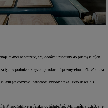
ehajú takmer nepretržite, aby dodávali produkty do priemyselných
eva za týchto podmienok vyžaduje robustnú priemyselnú tlačiareň dreva
 zvládli prevádzkovú náročnosť výroby dreva. Tieto riešenia sú
sí byť spoľahlivé a ľahko ovládateľné. Minimálna údržba je