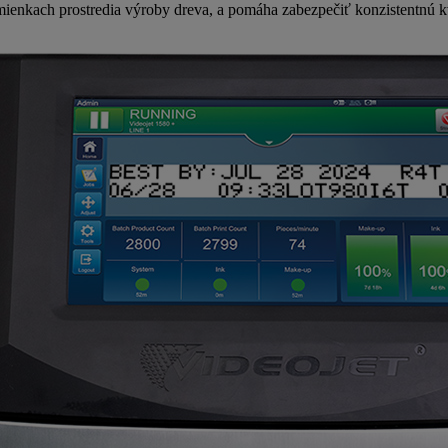
odmienkach prostredia výroby dreva, a pomáha zabezpečiť konzistentnú k