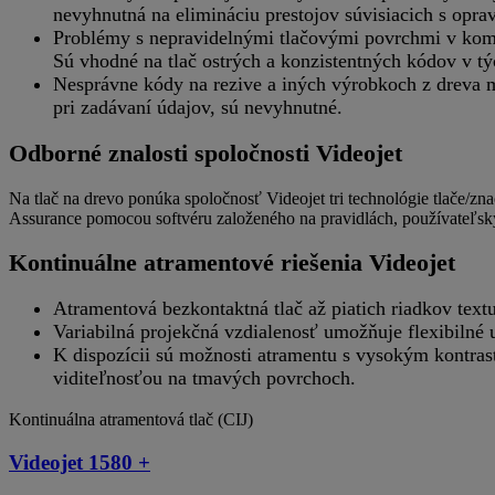
nevyhnutná na elimináciu prestojov súvisiacich s opra
Problémy s nepravidelnými tlačovými povrchmi v komb
Sú vhodné na tlač ostrých a konzistentných kódov v t
Nesprávne kódy na rezive a iných výrobkoch z dreva m
pri zadávaní údajov, sú nevyhnutné.
Odborné znalosti spoločnosti Videojet
Na tlač na drevo ponúka spoločnosť Videojet tri technológie tlače/zn
Assurance pomocou softvéru založeného na pravidlách, používateľsky
Kontinuálne atramentové riešenia Videojet
Atramentová bezkontaktná tlač až piatich riadkov text
Variabilná projekčná vzdialenosť umožňuje flexibilné 
K dispozícii sú možnosti atramentu s vysokým kontrasto
viditeľnosťou na tmavých povrchoch.
Kontinuálna atramentová tlač (CIJ)
Videojet 1580 +