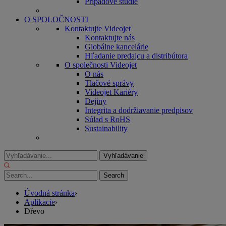
Prípadové štúdie
O SPOLOČNOSTI
Kontaktujte Videojet
Kontaktujte nás
Globálne kancelárie
Hľadanie predajcu a distribútora
O společnosti Videojet
O nás
Tlačové správy
Videojet Kariéry
Dejiny
Integrita a dodržiavanie predpisov
Súlad s RoHS
Sustainability
Hľadať
:
Úvodná stránka
›
Aplikacie
›
Dřevo