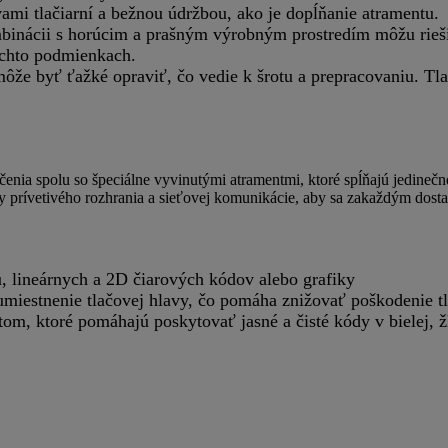
vami tlačiarní a bežnou údržbou, ako je dopĺňanie atramentu.
inácii s horúcim a prašným výrobným prostredím môžu riešiť
ýchto podmienkach.
ôže byť ťažké opraviť, čo vedie k šrotu a prepracovaniu. Tl
ačenia spolu so špeciálne vyvinutými atramentmi, ktoré spĺňajú jedinečn
 prívetivého rozhrania a sieťovej komunikácie, aby sa zakaždým dosta
u, lineárnych a 2D čiarových kódov alebo grafiky
umiestnenie tlačovej hlavy, čo pomáha znižovať poškodenie t
m, ktoré pomáhajú poskytovať jasné a čisté kódy v bielej, žl