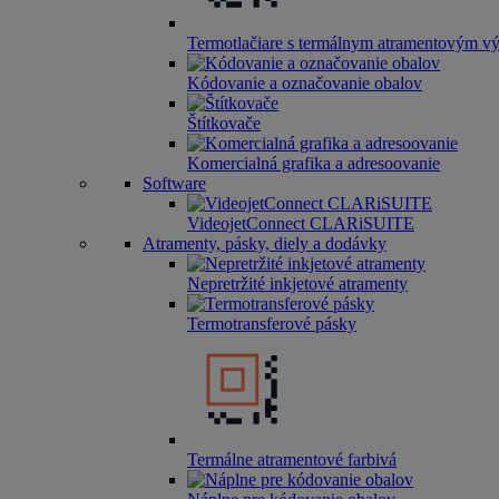
Termotlačiare s termálnym atramentovým vý
Kódovanie a označovanie obalov
Štítkovače
Komercialná grafika a adresoovanie
Software
VideojetConnect CLARiSUITE
Atramenty, pásky, diely a dodávky
Nepretržité inkjetové atramenty
Termotransferové pásky
Termálne atramentové farbivá