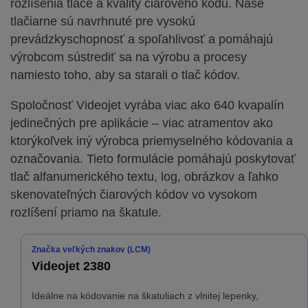
rozlíšenia tlače a kvality čiarového kódu. Naše
tlačiarne sú navrhnuté pre vysokú
prevádzkyschopnosť a spoľahlivosť a pomáhajú
výrobcom sústrediť sa na výrobu a procesy
namiesto toho, aby sa starali o tlač kódov.
Spoločnosť Videojet vyrába viac ako 640 kvapalín
jedinečných pre aplikácie – viac atramentov ako
ktorýkoľvek iný výrobca priemyselného kódovania a
označovania. Tieto formulácie pomáhajú poskytovať
tlač alfanumerického textu, log, obrázkov a ľahko
skenovateľných čiarových kódov vo vysokom
rozlíšení priamo na škatule.
Značka veľkých znakov (LCM)
Videojet 2380
Ideálne na kódovanie na škatuliach z vlnitej lepenky,