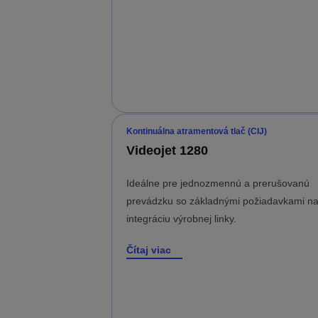
Kontinuálna atramentová tlač (CIJ)
Videojet 1280
Ideálne pre jednozmennú a prerušovanú
prevádzku so základnými požiadavkami n
integráciu výrobnej linky.
Čítaj viac