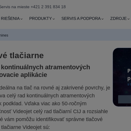
Servis na mieste +421 2 391 834 18
RIEŠENIA
PRODUKTY
SERVIS A PODPORA
ZDROJE
hines
é tlačiarne
 kontinuálnych atramentových
ovacie aplikácie
ideálna na tlač na rovné aj zakrivené povrchy, je
íva celý rad kontinuálnych atramentových
k podklad. Vďaka viac ako 50-ročným
sť Videojet celý rad tlačiarní CIJ a rozsiahle
toré vám pomôžu identifikovať správne tlačové
tlačiarne Videojet sú: