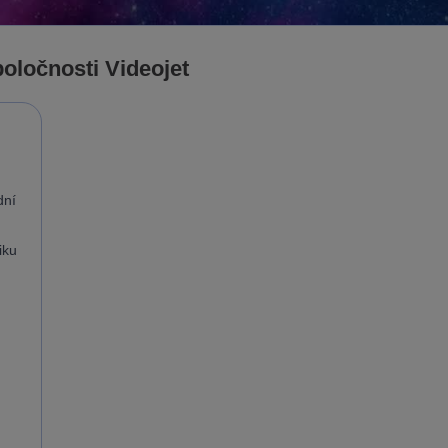
poločnosti Videojet
dní
iku