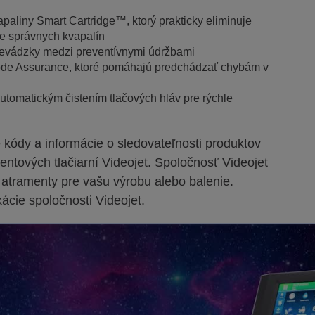
liny Smart Cartridge™, ktorý prakticky eliminuje
ie správnych kvapalín
revádzky medzi preventívnymi údržbami
Code Assurance, ktoré pomáhajú predchádzať chybám v
utomatickým čistením tlačových hláv pre rýchle
vé kódy a informácie o sledovateľnosti produktov
ntových tlačiarní Videojet. Spoločnosť Videojet
 atramenty pre vašu výrobu alebo balenie.
ácie spoločnosti Videojet.