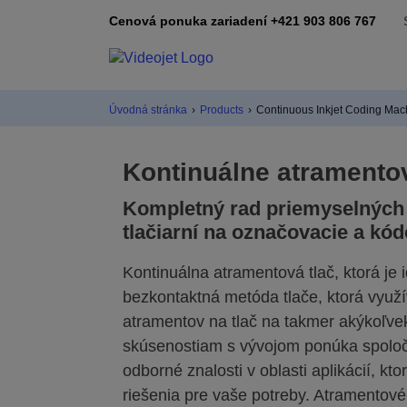
Cenová ponuka zariadení +421 903 806 767
Úvodná stránka
›
Products
›
Continuous Inkjet Coding Mac
Kontinuálne atramentov
Kompletný rad priemyselných
tlačiarní na označovacie a kód
Kontinuálna atramentová tlač, ktorá je 
bezkontaktná metóda tlače, ktorá využ
atramentov na tlač na takmer akýkoľve
skúsenostiam s vývojom ponúka spoločno
odborné znalosti v oblasti aplikácií, k
riešenia pre vaše potreby. Atramentové 