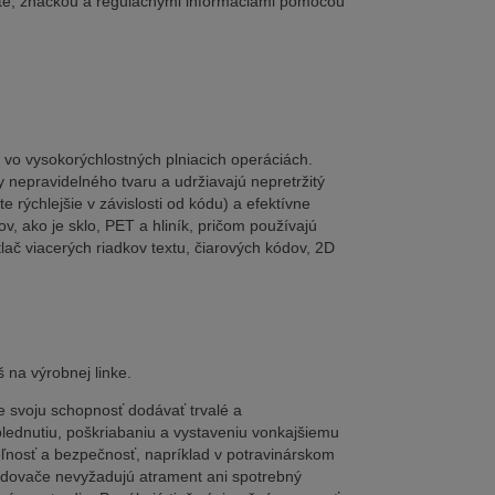
ukte, značkou a regulačnými informáciami pomocou
 vo vysokorýchlostných plniacich operáciách.
 nepravidelného tvaru a udržiavajú nepretržitý
e rýchlejšie v závislosti od kódu) a efektívne
v, ako je sklo, PET a hliník, pričom používajú
lač viacerých riadkov textu, čiarových kódov, 2D
š na výrobnej linke.
e svoju schopnosť dodávať trvalé a
blednutiu, poškriabaniu a vystaveniu vonkajšiemu
eľnosť a bezpečnosť, napríklad v potravinárskom
ódovače nevyžadujú atrament ani spotrebný