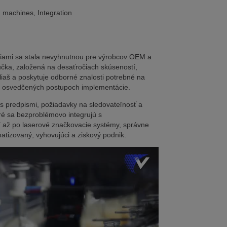
ng machines, Integration
niami sa stala nevyhnutnou pre výrobcov OEM a
ručka, založená na desaťročiach skúseností,
fliaš a poskytuje odborné znalosti potrebné na
e a osvedčených postupoch implementácie.
d s predpismi, požiadavky na sledovateľnosť a
ré sa bezproblémovo integrujú s
í až po laserové značkovacie systémy, správne
atizovaný, vyhovujúci a ziskový podnik.