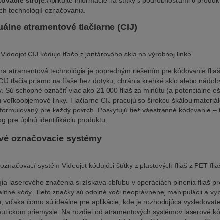
tovacie stroje
:Aplikujte informácie na štítky s podrobnosťami o prod
ch technológií označovania.
uálne atramentové tlačiarne (CIJ)
 Videojet CIJ kóduje fľaše z jantárového skla na výrobnej linke.
na atramentová technológia je popredným riešením pre kódovanie fliaš
IJ tlačia priamo na fľaše bez dotyku, chránia krehké sklo alebo nádoby
y. Sú schopné označiť viac ako 21 000 fliaš za minútu (a potenciálne ešt
 veľkoobjemové linky. Tlačiarne CIJ pracujú so širokou škálou materiálo
formulovaný pre každý povrch. Poskytujú tiež všestranné kódovanie – t
og pre úplnú identifikáciu produktu.
vé označovacie systémy
označovací systém Videojet kódujúci štítky z plastových fliaš z PET flia
ia laserového značenia si získava obľubu v operáciách plnenia fliaš pr
litné kódy. Tieto značky sú odolné voči neoprávnenej manipulácii a vy
u, vďaka čomu sú ideálne pre aplikácie, kde je rozhodujúca vysledovat
utickom priemysle. Na rozdiel od atramentových systémov laserové k