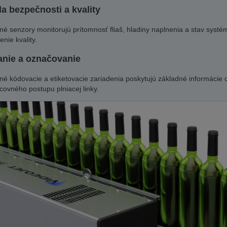
a bezpečnosti a kvality
né senzory monitorujú prítomnosť fliaš, hladiny naplnenia a stav syst
nie kvality.
nie a označovanie
né kódovacie a etiketovacie zariadenia poskytujú základné informácie 
covného postupu plniacej linky.