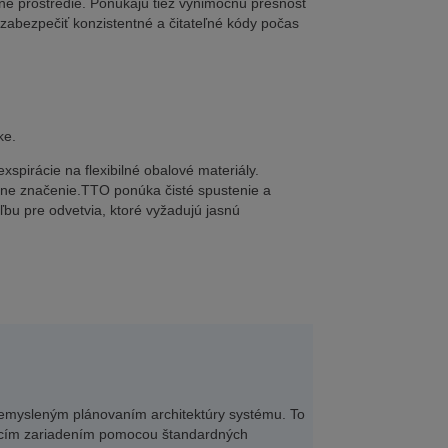
né prostredie. Ponúkajú tiež výnimočnú presnosť
zabezpečiť konzistentné a čitateľné kódy počas
ke.
xspirácie na flexibilné obalové materiály.
rvácne značenie.TTO ponúka čisté spustenie a
ľbu pre odvetvia, ktoré vyžadujú jasnú
 premysleným plánovaním architektúry systému. To
vacím zariadením pomocou štandardných