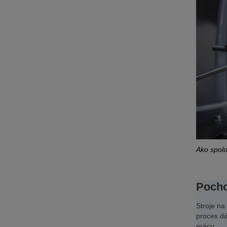
Ako spolo
Pochop
Stroje na
proces dá
prácu.