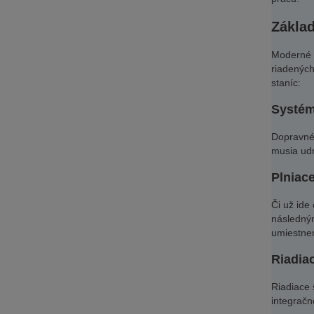
Zákla
Moderné 
riadených
staníc:
Systém
Dopravné
musia udr
Plniace
Či už ide
následným
umiestne
Riadia
Riadiace 
integračn