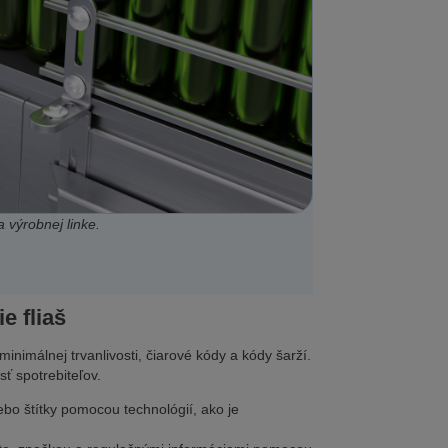
 výrobnej linke.
e fliaš
nimálnej trvanlivosti, čiarové kódy a kódy šarží.
ť spotrebiteľov.
ebo štítky pomocou technológií, ako je