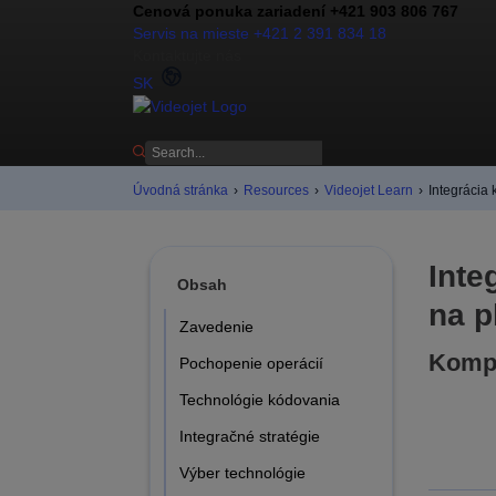
Cenová ponuka zariadení +421 903 806 767
Servis na mieste +421 2 391 834 18
Kontaktujte nás
SK
Úvodná stránka
›
Resources
›
Videojet Learn
›
Integrácia 
Inte
Obsah
na p
Zavedenie
Kompl
Pochopenie operácií
Technológie kódovania
Integračné stratégie
Výber technológie