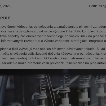
7, 2026
Bottle filli
enie
a systémov kódovania, označovania a označovania s plniacimi zariade
 ktorí sa snažia optimalizovať svoje výrobné linky. Táto komplexná prí
tické aspekty začlenenia týchto technológií do vašich liniek na plnenie 
e informovaných rozhodnutí o výbere zariadení, stratégiách integráci
plnenia fliaš vyžadujú viac než len efektívne dávkovanie tekutín. Súla
načky si vyžadujú sofistikované riešenia kódovania a označovania, kto
hlostnými výrobnými linkami. Od kontinuálnych atramentových tlačiarn
 zariadenie môže premeniť vašu prevádzku plnenia fliaš na plne autom