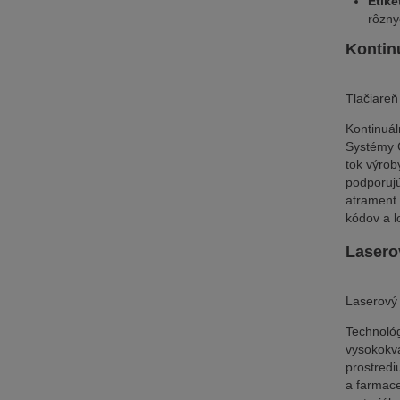
Etike
rôzny
Kontin
Tlačiareň
Kontinuál
Systémy C
tok výrob
podporujú
atrament 
kódov a l
Lasero
Laserový 
Technológ
vysokokva
prostredi
a farmace