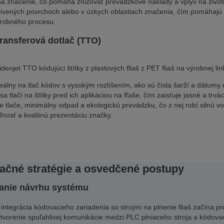
na značenie, čo pomáha znižovať prevádzkové náklady a vplyv na život
rivených povrchoch alebo v úzkych oblastiach značenia, čím pomáhajú 
ýrobného procesu.
ransferová dotlač (TTO)
deojet TTO kódujúci štítky z plastových fliaš z PET fliaš na výrobnej lin
eálny na tlač kódov s vysokým rozlíšením, ako sú čísla šarží a dátumy e
sa tlačí na štítky pred ich aplikáciou na fľaše, čím zaisťuje jasné a t
e tlače, minimálny odpad a ekologickú prevádzku, čo z nej robí silnú vo
ľnosť a kvalitnú prezentáciu značky.
račné stratégie a osvedčené postupy
anie návrhu systému
 integrácia kódovacieho zariadenia so strojmi na plnenie fliaš začína
tvorenie spoľahlivej komunikácie medzi PLC plniaceho stroja a kódo