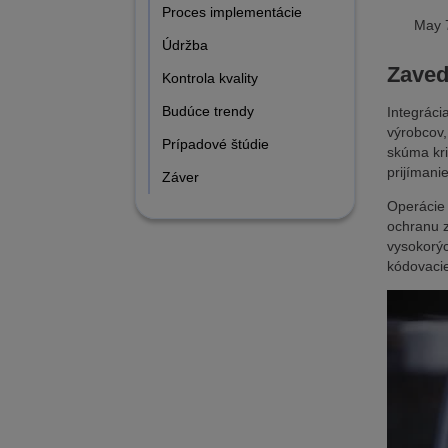
Proces implementácie
May 
Údržba
Zaved
Kontrola kvality
Budúce trendy
Integráci
výrobcov,
Prípadové štúdie
skúma kri
prijímani
Záver
Operácie 
ochranu z
vysokorýc
kódovacie