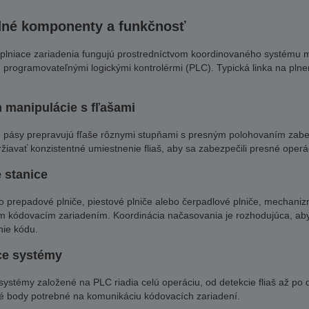
dné komponenty a funkčnosť
plniace zariadenia fungujú prostredníctvom koordinovaného systému 
 programovateľnými logickými kontrolérmi (PLC). Typická linka na plne
 manipulácie s fľašami
 pásy prepravujú fľaše rôznymi stupňami s presným polohovaním zab
žiavať konzistentné umiestnenie fliaš, aby sa zabezpečili presné operá
 stanice
 o prepadové plniče, piestové plniče alebo čerpadlové plniče, mechani
 kódovacím zariadením. Koordinácia načasovania je rozhodujúca, aby s
nie kódu.
ce systémy
systémy založené na PLC riadia celú operáciu, od detekcie fliaš až po 
é body potrebné na komunikáciu kódovacích zariadení.