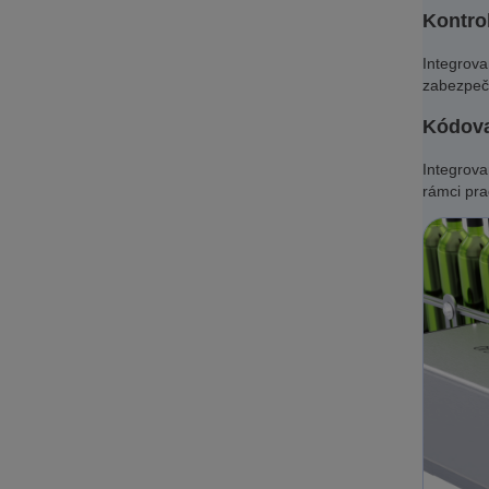
Kontrol
Integrova
zabezpeče
Kódova
Integrova
rámci pra