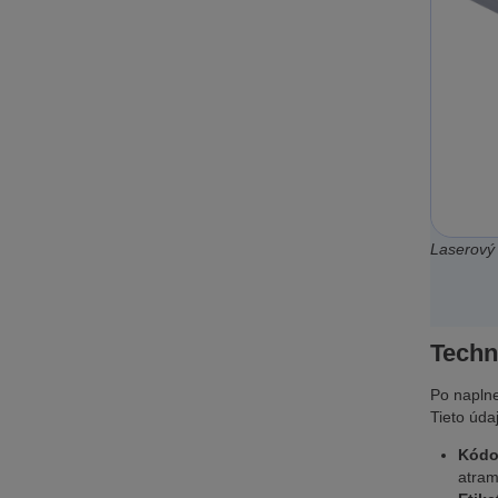
Laserový 
Techn
Po naplne
Tieto úda
Kódo
atram