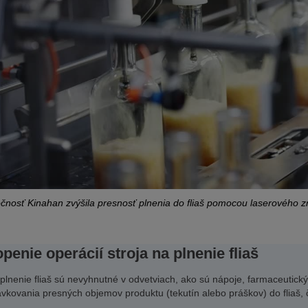
čnosť Kinahan zvýšila presnosť plnenia do fliaš pomocou laserového z
enie operácií stroja na plnenie fliaš
 plnenie fliaš sú nevyhnutné v odvetviach, ako sú nápoje, farmaceutick
vkovania presných objemov produktu (tekutín alebo práškov) do fliaš,