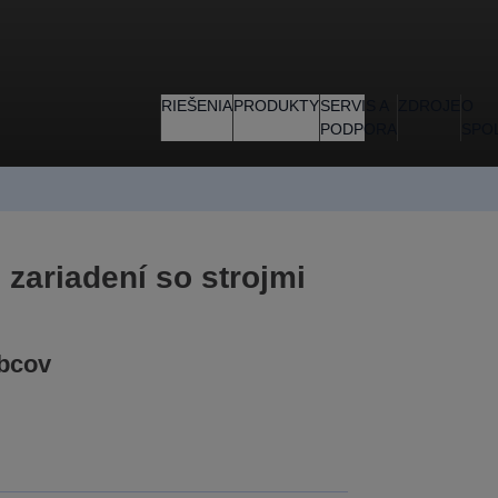
RIEŠENIA
PRODUKTY
SERVIS A
ZDROJE
O
PODPORA
SPO
 zariadení so strojmi
bcov