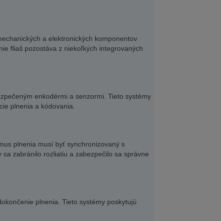
mechanických a elektronických komponentov
nie fliaš pozostáva z niekoľkých integrovaných
ezpečeným enkodérmi a senzormi. Tieto systémy
cie plnenia a kódovania.
zmus plnenia musí byť synchronizovaný s
a zabránilo rozliatiu a zabezpečilo sa správne
dokončenie plnenia. Tieto systémy poskytujú