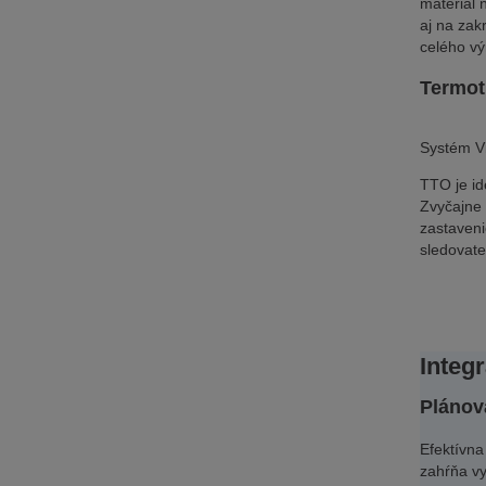
materiál 
aj na zak
celého v
Termot
Systém Vi
TTO je id
Zvyčajne 
zastaveni
sledovate
Integ
Plánov
Efektívna
zahŕňa vy