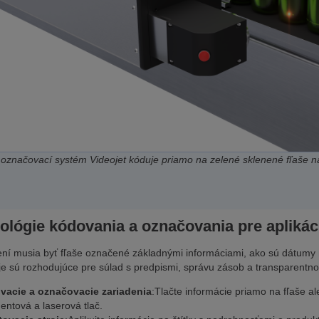
označovací systém Videojet kóduje priamo na zelené sklenené fľaše na
ológie kódovania a označovania pre aplikáci
ní musia byť fľaše označené základnými informáciami, ako sú dátumy mi
je sú rozhodujúce pre súlad s predpismi, správu zásob a transparentnos
vacie a označovacie zariadenia
:Tlačte informácie priamo na fľaše al
entová a laserová tlač.