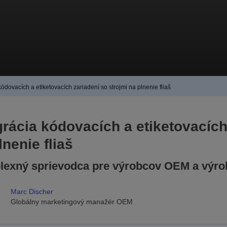
kódovacích a etiketovacích zariadení so strojmi na plnenie fliaš
grácia kódovacích a etiketovacích
lnenie fliaš
exný sprievodca pre výrobcov OEM a výro
Marc Discher
Globálny marketingový manažér OEM