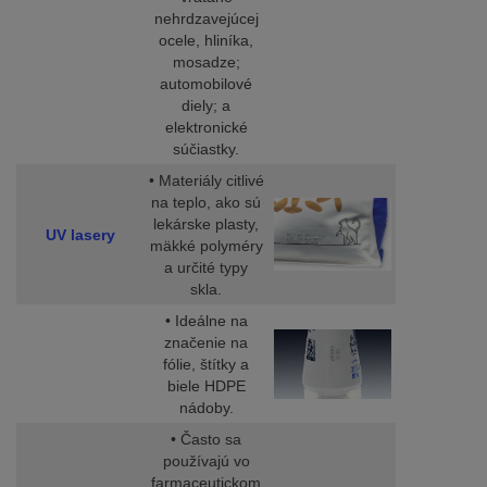
nehrdzavejúcej
ocele, hliníka,
mosadze;
automobilové
diely; a
elektronické
súčiastky.
• Materiály citlivé
na teplo, ako sú
lekárske plasty,
UV lasery
mäkké polyméry
a určité typy
skla.
• Ideálne na
značenie na
fólie, štítky a
biele HDPE
nádoby.
• Často sa
používajú vo
farmaceutickom