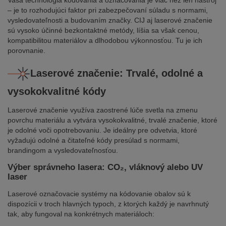
Vaša technológia kódovania a označovania je viac než len nástroj
– je to rozhodujúci faktor pri zabezpečovaní súladu s normami,
vysledovateľnosti a budovaním značky. CIJ aj laserové značenie
sú vysoko účinné bezkontaktné metódy, líšia sa však cenou,
kompatibilitou materiálov a dlhodobou výkonnosťou. Tu je ich
porovnanie.
Laserové značenie: Trvalé, odolné a
vysokokvalitné kódy
Laserové značenie využíva zaostrené lúče svetla na zmenu
povrchu materiálu a vytvára vysokokvalitné, trvalé značenie, ktoré
je odolné voči opotrebovaniu. Je ideálny pre odvetvia, ktoré
vyžadujú odolné a čitateľné kódy presúlad s normami,
brandingom a vysledovateľnosťou.
Výber správneho lasera: CO₂, vláknový alebo UV
laser
Laserové označovacie systémy na kódovanie obalov sú k
dispozícii v troch hlavných typoch, z ktorých každý je navrhnutý
tak, aby fungoval na konkrétnych materiáloch: