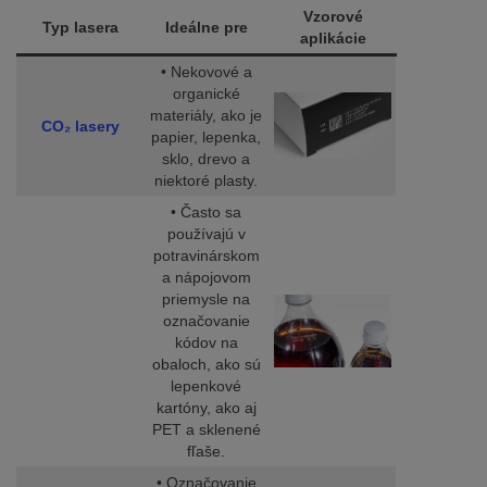
Vzorové
Typ lasera
Ideálne pre
aplikácie
• Nekovové a
organické
materiály, ako je
CO₂ lasery
papier, lepenka,
sklo, drevo a
niektoré plasty.
• Často sa
používajú v
potravinárskom
a nápojovom
priemysle na
označovanie
kódov na
obaloch, ako sú
lepenkové
kartóny, ako aj
PET a sklenené
fľaše.
• Označovanie