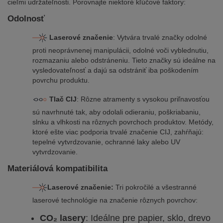
cieľmi udržateľnosti. Porovnajte niektoré kľúčové faktory:
Odolnosť
Laserové značenie
: Vytvára trvalé značky odolné
proti neoprávnenej manipulácii, odolné voči vyblednutiu,
rozmazaniu alebo odstráneniu. Tieto značky sú ideálne na
vysledovateľnosť a dajú sa odstrániť iba poškodením
povrchu produktu.
Tlač CIJ
: Rôzne atramenty s vysokou priľnavosťou
sú navrhnuté tak, aby odolali odieraniu, poškriabaniu,
slnku a vlhkosti na rôznych povrchoch produktov. Metódy,
ktoré ešte viac podporia trvalé značenie CIJ, zahŕňajú:
tepelné vytvrdzovanie, ochranné laky alebo UV
vytvrdzovanie.
Materiálová kompatibilita
Laserové značenie:
Tri pokročilé a všestranné
laserové technológie na značenie rôznych povrchov:
CO₂ lasery
: Ideálne pre papier, sklo, drevo