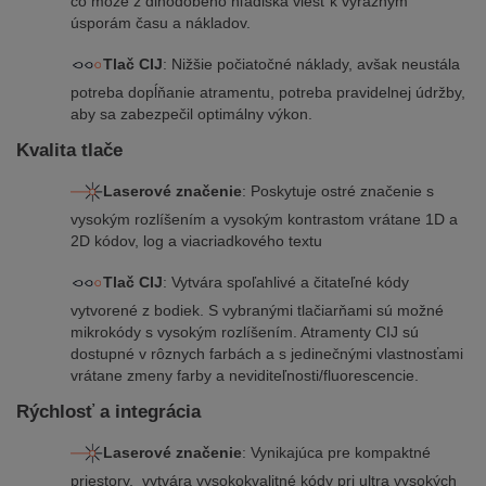
čo môže z dlhodobého hľadiska viesť k výrazným
úsporám času a nákladov.
Tlač CIJ
: Nižšie počiatočné náklady, avšak neustála
potreba dopĺňanie atramentu, potreba pravidelnej údržby,
aby sa zabezpečil optimálny výkon.
Kvalita tlače
Laserové značenie
: Poskytuje ostré značenie s
vysokým rozlíšením a vysokým kontrastom vrátane 1D a
2D kódov, log a viacriadkového textu
Tlač CIJ
: Vytvára spoľahlivé a čitateľné kódy
vytvorené z bodiek. S vybranými tlačiarňami sú možné
mikrokódy s vysokým rozlíšením. Atramenty CIJ sú
dostupné v rôznych farbách a s jedinečnými vlastnosťami
vrátane zmeny farby a neviditeľnosti/fluorescencie.
Rýchlosť a integrácia
Laserové značenie
: Vynikajúca pre kompaktné
priestory, vytvára vysokokvalitné kódy pri ultra vysokých