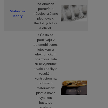
na obaloch
potravín a
Vláknové
nápojov vrátane
lasery
plechoviek,
flexibilných fólií
a etikiet.
• Často sa
používajú v
automobilovom,
leteckom a
elektronickom
priemysle, kde
sú nevyhnutné
trvalé značky s
vysokým
kontrastom na
odolných
materiáloch:
plast a kov s
vysokou
hustotou
vrátane