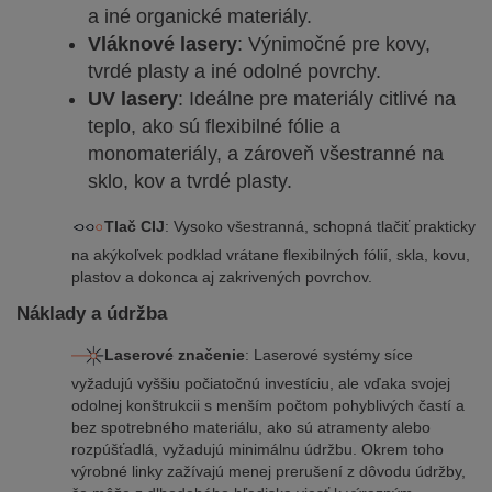
a iné organické materiály.
Vláknové lasery
: Výnimočné pre kovy,
tvrdé plasty a iné odolné povrchy.
UV lasery
: Ideálne pre materiály citlivé na
teplo, ako sú flexibilné fólie a
monomateriály, a zároveň všestranné na
sklo, kov a tvrdé plasty.
Tlač CIJ
: Vysoko všestranná, schopná tlačiť prakticky
na akýkoľvek podklad vrátane flexibilných fólií, skla, kovu,
plastov a dokonca aj zakrivených povrchov.
Náklady a údržba
Laserové značenie
: Laserové systémy síce
vyžadujú vyššiu počiatočnú investíciu, ale vďaka svojej
odolnej konštrukcii s menším počtom pohyblivých častí a
bez spotrebného materiálu, ako sú atramenty alebo
rozpúšťadlá, vyžadujú minimálnu údržbu. Okrem toho
výrobné linky zažívajú menej prerušení z dôvodu údržby,