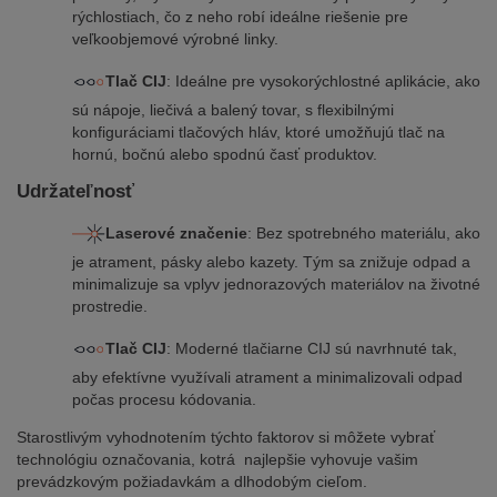
rýchlostiach, čo z neho robí ideálne riešenie pre
veľkoobjemové výrobné linky.
Tlač CIJ
: Ideálne pre vysokorýchlostné aplikácie, ako
sú nápoje, liečivá a balený tovar, s flexibilnými
konfiguráciami tlačových hláv, ktoré umožňujú tlač na
hornú, bočnú alebo spodnú časť produktov.
Udržateľnosť
Laserové značenie
: Bez spotrebného materiálu, ako
je atrament, pásky alebo kazety. Tým sa znižuje odpad a
minimalizuje sa vplyv jednorazových materiálov na životné
prostredie.
Tlač CIJ
: Moderné tlačiarne CIJ sú navrhnuté tak,
aby efektívne využívali atrament a minimalizovali odpad
počas procesu kódovania.
Starostlivým vyhodnotením týchto faktorov si môžete vybrať
technológiu označovania, kotrá najlepšie vyhovuje vašim
prevádzkovým požiadavkám a dlhodobým cieľom.