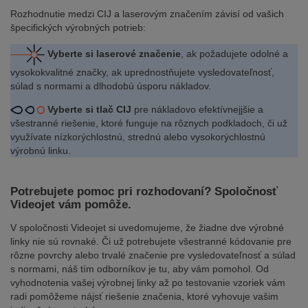
Rozhodnutie medzi CIJ a laserovým značením závisí od vašich
špecifických výrobných potrieb:
Vyberte si laserové značenie
, ak požadujete odolné a
vysokokvalitné značky, ak uprednostňujete vysledovateľnosť,
súlad s normami a dlhodobú úsporu nákladov.
Vyberte si tlač CIJ
pre nákladovo efektívnejjšie a
všestranné riešenie, ktoré funguje na rôznych podkladoch, či už
využívate nízkorýchlostnú, strednú alebo vysokorýchlostnú
výrobnú linku.
Potrebujete pomoc pri rozhodovaní? Spoločnosť
Videojet vám pomôže.
V spoločnosti Videojet si uvedomujeme, že žiadne dve výrobné
linky nie sú rovnaké. Či už potrebujete všestranné kódovanie pre
rôzne povrchy alebo trvalé značenie pre vysledovateľnosť a súlad
s normami, náš tím odborníkov je tu, aby vám pomohol. Od
vyhodnotenia vašej výrobnej linky až po testovanie vzoriek vám
radi pomôžeme nájsť riešenie značenia, ktoré vyhovuje vašim