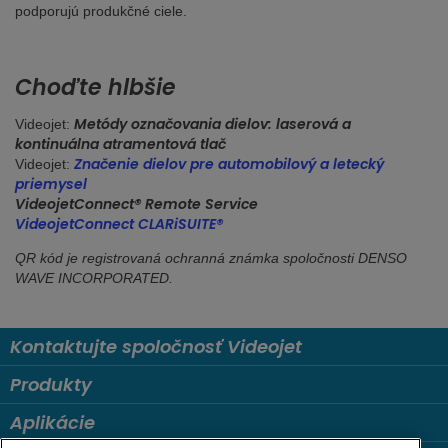
podporujú produkčné ciele.
Choďte hlbšie
Metódy označovania dielov: laserová a
Videojet:
kontinuálna atramentová tlač
Značenie dielov pre automobilový a letecký
Videojet:
priemysel
VideojetConnect® Remote Service
VideojetConnect CLARiSUITE®
QR kód je registrovaná ochranná známka spoločnosti DENSO
WAVE INCORPORATED.
Kontaktujte spoločnosť Videojet
Produkty
Aplikácie