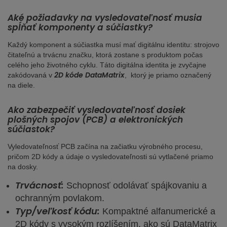
Aké požiadavky na vysledovateľnosť musia
spĺňať komponenty a súčiastky?
Každý komponent a súčiastka musí mať digitálnu identitu: strojovo
čitateľnú a trvácnu značku, ktorá zostane s produktom počas
celého jeho životného cyklu. Táto digitálna identita je zvyčajne
2D kóde DataMatrix
zakódovaná v
, ktorý je priamo označený
na diele.
Ako zabezpečiť vysledovateľnosť dosiek
plošných spojov (PCB) a elektronických
súčiastok?
Vyledovateľnosť PCB začína na začiatku výrobného procesu,
pričom 2D kódy a údaje o vysledovateľnosti sú vytlačené priamo
na dosky.
Trvácnosť:
Schopnosť odolávať spájkovaniu a
ochranným povlakom.
Typ/veľkosť kódu:
Kompaktné alfanumerické a
2D kódy s vysokým rozlíšením, ako sú DataMatrix