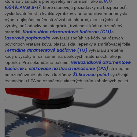
IATF
ktoré sú v súlade s priemyselnými normami, ako sú
16949
AIAG B-17
a
, ktoré stanovujú požiadavky na bezpečnosť,
vysledovateľnosť a kvalitu výrobkov v automobilovom priemysle.
Výber najlepšej možnosti závisí od faktorov, ako je rýchlosť
výroby, požiadavky na integráciu, trvácnosť kódu a označený
Kontinuálne atramentové tlačiarne (CIJ)
materiál.
a
Laserové popisovače
vytvárajú spoľahlivé kódy na rôznych
povrchoch vrátane kovu, plastu, skla, lepenky a zmršťovacej fólie.
Termálne atramentové tlačiarne (TIJ)
vytvárajú zreteľné
kódy s vysokým rozlíšením na obalových materiáloch, ako je
veľkoznakové atramentové
lepenka. Pre sekundárne balenie,
tlačiarne
štítkovače na tlač a nanášanie (LPA)
a
sú ideálne
Štítkovače paliet
na označovanie obalov a kartónov.
využívajú
technológiu LPA na označenie viacerých strán zabalených paliet.