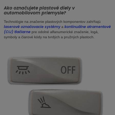
Ako označujete plastové diely v
automobilovom priemysle?
Technológie na značenie plastových komponentov zahŕňajú
laserové označovacie systémy
kontinuálne atramentové
a
(CIJ) tlačiarne
pre odolné alfanumerické značenie, logá,
symboly a čiarové kódy na tvrdých a pružných plastoch.