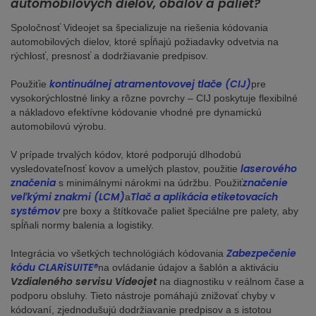
automobilových dielov, obalov a paliet?
Spoločnosť Videojet sa špecializuje na riešenia kódovania
automobilových dielov, ktoré spĺňajú požiadavky odvetvia na
rýchlosť, presnosť a dodržiavanie predpisov.
kontinuálnej atramentovovej tlače (CIJ)
Použiťie
pre
vysokorýchlostné linky a rôzne povrchy – CIJ poskytuje flexibilné
a nákladovo efektívne kódovanie vhodné pre dynamickú
automobilovú výrobu.
V prípade trvalých kódov, ktoré podporujú dlhodobú
laserového
vysledovateľnosť kovov a umelých plastov, použitie
značenia
značenie
s minimálnymi nárokmi na údržbu. Použiť
veľkými znakmi (LCM)
Tlač a aplikácia etiketovacích
a
systémov
pre boxy a štítkovače paliet špeciálne pre palety, aby
spĺňali normy balenia a logistiky.
Zabezpečenie
Integrácia vo všetkých technológiách kódovania
kódu CLARiSUITE®
na ovládanie údajov a šablón a aktiváciu
Vzdialeného servisu Videojet
na diagnostiku v reálnom čase a
podporu obsluhy. Tieto nástroje pomáhajú znižovať chyby v
kódovaní, zjednodušujú dodržiavanie predpisov a s istotou