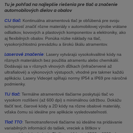
Tu je pohľad na najlepšie riešenia pre tlač a značenie
automobilových dielov a obalov
CIJ tlač:
Kontinuálna atramentová tlač je obľúbená pre svoju
schopnosť značiť rôzne materiály v automobilovej výrobe vrátane
odliatkov, kovových a plastových komponentov a elektroniky, ako
aj flexibilných obalov. Ponúka nízke náklady na tlač,
vysokorýchlostnú prevádzku a širokú škálu atramentov.
Laserové značenie
: Lasery vytvárajú vysokokvalitné kódy na
rôznych materiáloch bez použitia atramentu alebo chemikálií.
Dodávajú sa v rôznych vlnových dĺžkach (infračervené až
ultrafialové) a výkonových výstupoch, vhodné pre takmer každú
aplikáciu. Lasery Videojet spĺňajú normy IP54 a IP69 pre náročné
podmienky.
TIJ tlač:
Termálne atramentové tlačiarne poskytujú tlač vo
vysokom rozlíšení (až 600 dpi) s minimálnou údržbou. Dokážu
tlačiť text, čiarové kódy a 2D kódy na rôzne obalové materiály,
vďaka čomu sú ideálne pre aplikácie vysledovateľnosti.
Tlač TTO
: Termotransferové tlačiarne sú ideálne na pridávanie
variabilných informácií do tašiek, vreciek a štítkov v