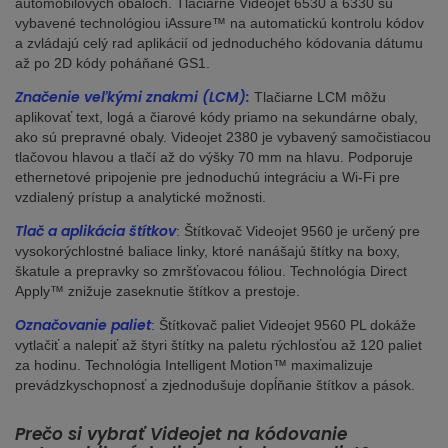
automobilových obaloch. Tlačiarne Videojet 6530 a 6330 sú
vybavené technológiou iAssure™ na automatickú kontrolu kódov
a zvládajú celý rad aplikácií od jednoduchého kódovania dátumu
až po 2D kódy poháňané GS1.
Značenie veľkými znakmi (LCM):
Tlačiarne LCM môžu
aplikovať text, logá a čiarové kódy priamo na sekundárne obaly,
ako sú prepravné obaly. Videojet 2380 je vybavený samočistiacou
tlačovou hlavou a tlačí až do výšky 70 mm na hlavu. Podporuje
ethernetové pripojenie pre jednoduchú integráciu a Wi-Fi pre
vzdialený prístup a analytické možnosti.
Tlač a aplikácia štítkov
: Štítkovač Videojet 9560 je určený pre
vysokorýchlostné baliace linky, ktoré nanášajú štítky na boxy,
škatule a prepravky so zmršťovacou fóliou. Technológia Direct
Apply™ znižuje zaseknutie štítkov a prestoje.
Označovanie paliet
: Štítkovač paliet Videojet 9560 PL dokáže
vytlačiť a nalepiť až štyri štítky na paletu rýchlosťou až 120 paliet
za hodinu. Technológia Intelligent Motion™ maximalizuje
prevádzkyschopnosť a zjednodušuje dopĺňanie štítkov a pások.
Prečo si vybrať Videojet na kódovanie