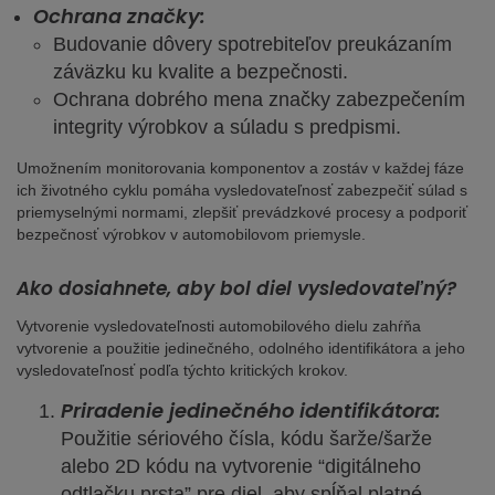
Ochrana značky
:
Budovanie dôvery spotrebiteľov preukázaním
záväzku ku kvalite a bezpečnosti.
Ochrana dobrého mena značky zabezpečením
integrity výrobkov a súladu s predpismi.
Umožnením monitorovania komponentov a zostáv v každej fáze
ich životného cyklu pomáha vysledovateľnosť zabezpečiť súlad s
priemyselnými normami, zlepšiť prevádzkové procesy a podporiť
bezpečnosť výrobkov v automobilovom priemysle.
Ako dosiahnete, aby bol diel vysledovateľný?
Vytvorenie vysledovateľnosti automobilového dielu zahŕňa
vytvorenie a použitie jedinečného, odolného identifikátora a jeho
vysledovateľnosť podľa týchto kritických krokov.
Priradenie jedinečného identifikátora:
Použitie sériového čísla, kódu šarže/šarže
alebo 2D kódu na vytvorenie “digitálneho
odtlačku prsta” pre diel, aby spĺňal platné