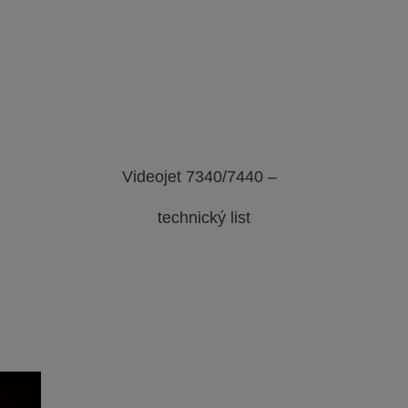
lériu obrázkov
webovú stránku
galériu obrázkov
webovú strá
Videojet 7340/7440 –
technický list