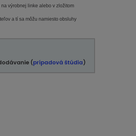
na výrobnej linke alebo v zložitom
teľov a tí sa môžu namiesto obsluhy
 dodávanie
(
prípadová štúdia
)