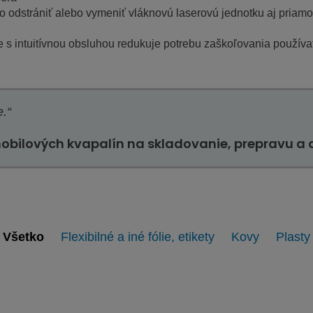
 odstrániť alebo vymeniť vláknovú laserovú jednotku aj priamo 
 s intuitívnou obsluhou redukuje potrebu zaškoľovania používa
e.“
obilových kvapalín na skladovanie, prepravu a
Všetko
Flexibilné a iné fólie, etikety
Kovy
Plasty
Kovy
Plasty
Zobraziť
Zobraziť
Zobraziť
Zobraziť