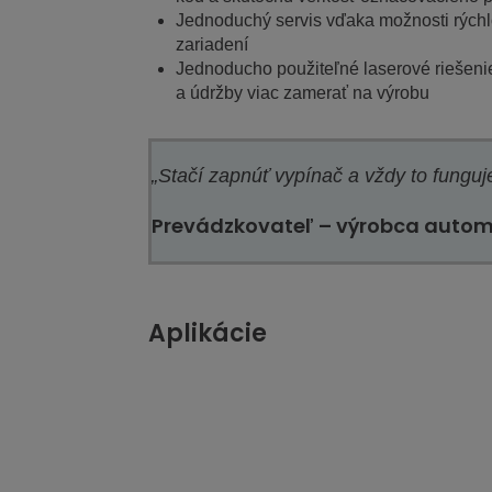
Jednoduchý servis vďaka možnosti rýchlo
zariadení
Jednoducho použiteľné laserové riešenie
a údržby viac zamerať na výrobu
„Stačí zapnúť vypínač a vždy to funguj
Prevádzkovateľ – výrobca autom
Aplikácie
Flexibilné a iné fólie, etikety
Zobraziť
Zobraziť