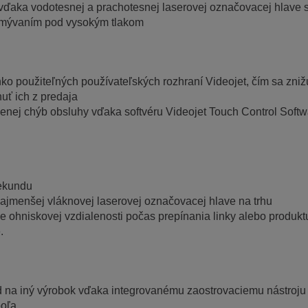
e vďaka vodotesnej a prachotesnej laserovej označovacej hlave 
 umývaním pod vysokým tlakom
 použiteľných používateľských rozhraní Videojet, čím sa znižu
nuť ich z predaja
nej chýb obsluhy vďaka softvéru Videojet Touch Control Softw
sekundu
ajmenšej vláknovej laserovej označovacej hlave na trhu
ie ohniskovej vzdialenosti počas prepínania linky alebo produk
.
 na iný výrobok vďaka integrovanému zaostrovaciemu nástroju 
poľa