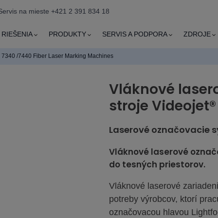
Servis na mieste +421 2 391 834 18
RIEŠENIA
PRODUKTY
SERVIS A PODPORA
ZDROJE
7340 /7440 Fiber Laser Marking Machines
Vláknové laser
stroje Videojet
Laserové označovacie 
Vláknové laserové označo
do tesných priestorov.
Vláknové laserové zariadeni
potreby výrobcov, ktorí prac
označovacou hlavou Lightfo