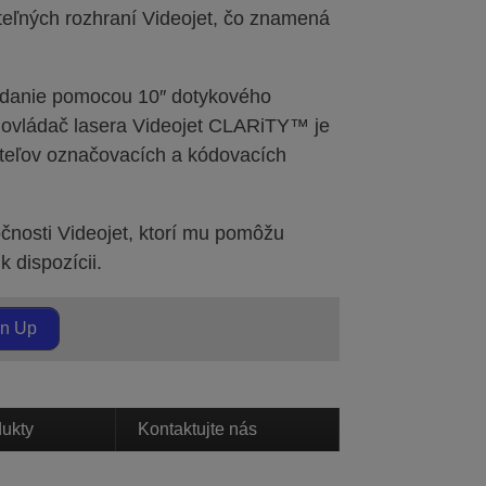
eľných rozhraní Videojet, čo znamená
ládanie pomocou 10″ dotykového
lý ovládač lasera Videojet CLARiTY™ je
vateľov označovacích a kódovacích
čnosti Videojet, ktorí mu pomôžu
k dispozícii.
gn Up
dukty
Kontaktujte nás