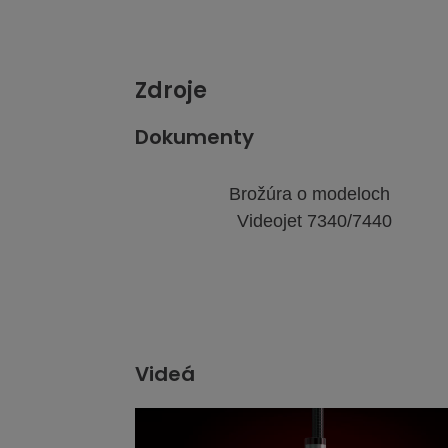
galériu obrázkov
webovú stránku
ga
Zdroje
Dokumenty
Brožúra o modeloch
Videojet 7340/7440
Videá