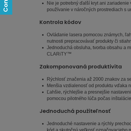
Nie je potrebný ďalší kryt ani zariadeni
používanie v náročných prostrediach s
Kontrola kódov
Ovládanie lasera pomocou známych, ľahko
nutnosti prepracovávať produkty či stiah
Jednoduchá obsluha, tvorba obsahu a me
CLARiTY™
Zakomponovaná produktivita
Rýchlosť značenia až 2000 znakov za 
Menšia vzdialenosť od produktu vďaka n
Ľahšie, rýchlejšie a presnejšie nastaven
pomocou pilotného lúča počas inštalácie
Jednoduchá použiteľnosť
Jednoduché nastavenie a rýchly prechod
kód a skutočnú veľkosť označovacieho 