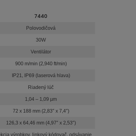
7440
Polovodičová
30W
Ventilátor
900 m/min (2,940 ft/min)
IP21, IP69 (laserová hlava)
Riadený lúč
1,04 – 1,09 µm
72 x 188 mm (2,83″ x 7,4″)
126,3 x 64,46 mm (4,97″ x 2,53″)
kcia výrobkov, linkový kódovač, odsávanie