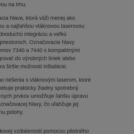
ou na trhu.
cia hlava, ktorá váži menej ako
šou a najľahšou vláknovou laserovou
dnoduchú integráciu a veľkú
 priestoroch. Označovacie hlavy
témov 7340 a 7440 s kompaktnými
rovať do výrobných liniek alebo
ra širšie možnosti inštalácie.
o riešenia s vláknovým laserom, ktoré
rebuje prakticky žiadny spotrebný
ážnych prvkov umožňuje ľahšiu úpravu
značovacej hlavy, čo uľahčuje jej
nu polohy.
skovej vzdialenosti pomocou pilotného