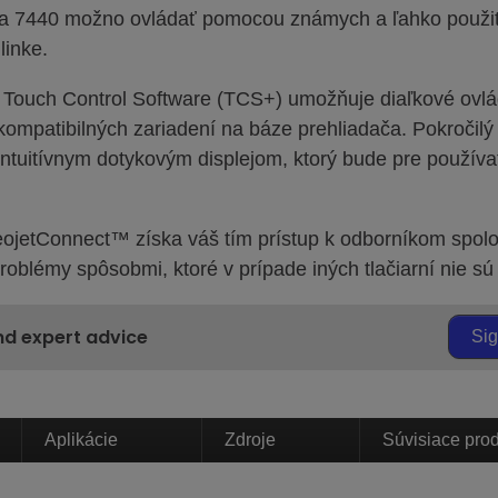
 a 7440 možno ovládať pomocou známych a ľahko použit
linke.
et Touch Control Software (TCS+) umožňuje diaľkové ov
 kompatibilných zariadení na báze prehliadača. Pokroči
 intuitívnym dotykovým displejom, ktorý bude pre použí
eojetConnect™ získa váš tím prístup k odborníkom spolo
problémy spôsobmi, ktoré v prípade iných tlačiarní nie sú 
nd expert advice
Si
Aplikácie
Zdroje
Súvisiace pro