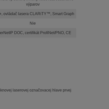
výparov
, ovládač lasera CLARiTY™, Smart Graph
Nie
erNetIP DOC, certifikát ProfiNet/PNO, CE
áknovej laserovej označovacej hlave prvej