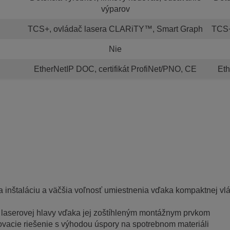
výparov
TCS+, ovládač lasera CLARiTY™, Smart Graph
TCS+
Nie
EtherNetIP DOC, certifikát ProfiNet/PNO, CE
Eth
a inštaláciu a väčšia voľnosť umiestnenia vďaka kompaktnej vl
laserovej hlavy vďaka jej zoštíhleným montážnym prvkom
acie riešenie s výhodou úspory na spotrebnom materiáli