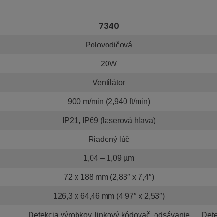
7340
Polovodičová
20W
Ventilátor
900 m/min (2,940 ft/min)
IP21, IP69 (laserová hlava)
Riadený lúč
1,04 – 1,09 µm
72 x 188 mm (2,83″ x 7,4″)
126,3 x 64,46 mm (4,97″ x 2,53″)
Detekcia výrobkov, linkový kódovač, odsávanie
Dete