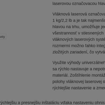
laserovou označovacou hlav
Vláknová laserová označova
1 kg/2,2 lb a je tak najmen
hlavou na trhu, umožňuje je
všestrannosť v stiesnených
asty
vláknových laserových sys
rozmermi možno ľahko integ
zložitých zariadení, čo vytvá
Využite výhody univerzálneh
sa rýchlo nastavuje a nepot
materiál. Zoštíhlenie mont
polohy vláknovej laserovej o
rýchlejšie nastavenie a zme
chlejšiu a presnejšiu inštaláciu vďaka nastaveniu ohni