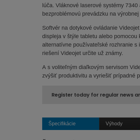
lúča. Vláknové laserové systémy 7340
bezproblémovú prevádzku na výrobnej 
Softvér na dotykové ovládanie Videoj
displeja v štýle tabletu alebo pomocou
alternatívne používateľské rozhranie s
riešení Videojet určite už známy.
A s voliteľným diaľkovým servisom Vid
zvýšiť produktivitu a vyriešiť prípadné 
Register today for regular news a
Špecifikácie
Výhody