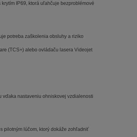
s krytím IP69, ktorá uľahčuje bezproblémové
je potreba zaškolenia obsluhy a riziko
are (TCS+) alebo ovládaču lasera Videojet
tu vďaka nastaveniu ohniskovej vzdialenosti
s pilotným lúčom, ktorý dokáže zohľadniť