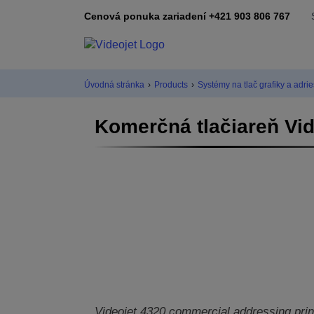
Cenová ponuka zariadení +421 903 806 767
Úvodná stránka
›
Products
›
Systémy na tlač grafiky a adrie
Komerčná tlačiareň Vid
Videojet 4320 commercial addressing prin