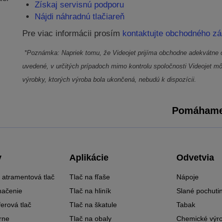
Získaj servisnú podporu
Nájdi náhradnú tlačiareň
Pre viac informácii prosím
kontaktujte obchodného zá
*Poznámka: Napriek tomu, že Videojet prijíma obchodne adekvátne op
uvedené, v určitých prípadoch mimo kontrolu spoločnosti Videojet môž
výrobky, ktorých výroba bola ukončená, nebudú k dispozícii.
Pomáhame 
y
Aplikácie
Odvetvia
 atramentová tlač
Tlač na fľaše
Nápoje
načenie
Tlač na hliník
Slané pochuti
erová tlač
Tlač na škatule
Tabak
rne
Tlač na obaly
Chemické výr