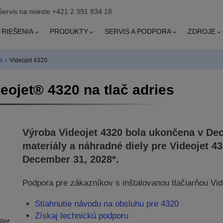
Servis na mieste +421 2 391 834 18
RIEŠENIA
PRODUKTY
SERVIS A PODPORA
ZDROJE
s
›
Videojet 4320
eojet® 4320 na tlač adries
Výroba Videojet
4320
bola ukončena v Dec
materiály a náhradné diely pre Videojet
43
December 31, 2028*.
Podpora pre zákazníkov s inštalovanou tlačiarňou Vid
Stiahnutie návodu na obsluhu pre 4320
Získaj technickú podporu
ter