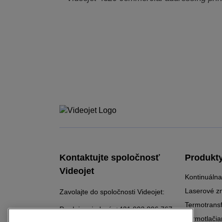
Kontaktujte spoločnosť
Produkt
Videojet
Kontinuálna
Laserové z
Zavolajte do spoločnosti Videojet:
Termotransf
Predaj zariadení:
+421 903 806 767
Termotlačia