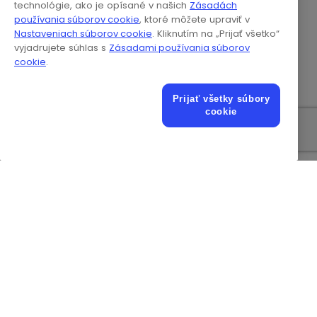
technológie, ako je opísané v našich
Zásadách
tlačové hlavy)
používania súborov cookie
, ktoré môžete upraviť v
Nastaveniach súborov cookie
. Kliknutím na „Prijať všetko“
1970 ft/min
vyjadrujete súhlas s
Zásadami používania súborov
Maximálna rýchlosť
(600 m/min),
cookie
.
linky
v závislosti od
obrázka
Prijať všetky súbory
Procesor
Procesor Intel
cookie
Pamäť
4 GB
Windows® IoT
Operačný systém
Enterprise
Pevný disk
500 GB
Pripojenie LAN
Sieť
2 x 1 GB
Diagnostický softvér
Inspector™
Fixed Field, Fixed
Record, Delimited,
Dátové formáty
Multiline, CSV, TEX,
TX2, MDB, DBF, JS2