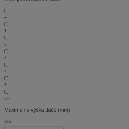
–
1
2
3
4
5
5+
Maximálna výška tlače (mm)
Min