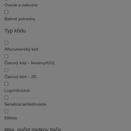
Ovocie a zelenina
Balené potraviny
Typ kódu
Alfanumerický kód
Čiarový kód – lineárny/GS1
Čiarový kód – 2D
Logo/obrázok
Serializácia/sledovanie
Etiketa
Max. počet riadkov tlače