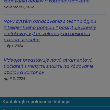
kódovania obalov a kartónov tlačiarne
November 1, 2024
Nový systém označovania s technológiou
inteligentného pohybu™ poskytuje presný
a efektívny výkon založený na desiatich
rokoch úspechu
July 1, 2024
Videojet predstavuje novú atramentovú
tlačiareň s veľkými znakmi na kódovanie
obalov a kartónov
April 3, 2024
Kontaktujte spoločnosť Videojet