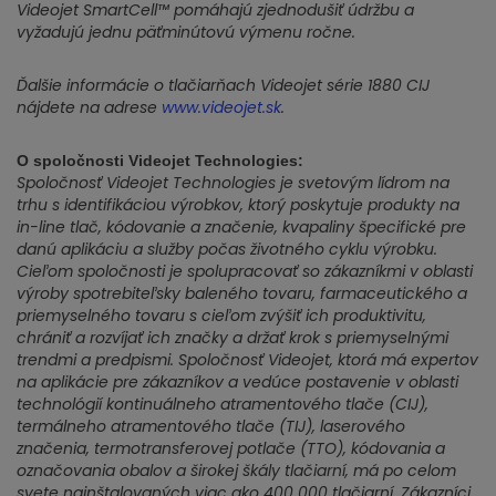
Videojet SmartCell™ pomáhajú zjednodušiť údržbu a
vyžadujú jednu päťminútovú výmenu ročne.
Ďalšie informácie o tlačiarňach Videojet série 1880 CIJ
nájdete na adrese
www.videojet.sk
.
O spoločnosti Videojet Technologies:
Spoločnosť Videojet Technologies je svetovým lídrom na
trhu s identifikáciou výrobkov, ktorý poskytuje produkty na
in-line tlač, kódovanie a značenie, kvapaliny špecifické pre
danú aplikáciu a služby počas životného cyklu výrobku.
Cieľom spoločnosti je spolupracovať so zákazníkmi v oblasti
výroby spotrebiteľsky baleného tovaru, farmaceutického a
priemyselného tovaru s cieľom zvýšiť ich produktivitu,
chrániť a rozvíjať ich značky a držať krok s priemyselnými
trendmi a predpismi. Spoločnosť Videojet, ktorá má expertov
na aplikácie pre zákazníkov a vedúce postavenie v oblasti
technológií kontinuálneho atramentového tlače (CIJ),
termálneho atramentového tlače (TIJ), laserového
značenia, termotransferovej potlače (TTO), kódovania a
označovania obalov a širokej škály tlačiarní, má po celom
svete nainštalovaných viac ako 400 000 tlačiarní. Zákazníci