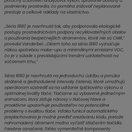
poruchy a zároveň analyzovať výkon, správanie obsluhy a
podmienky prostredia, čo pomáha znižovať neplánované
prestoje a celkové náklady na vlastníctvo.
„Séria 1880 je navrhnutá tak, aby podporovala ekologické
postupy prostredníctvom podpory recyklovateľných obalov
a používania bezpečnejších atramentov, ktoré nie sú CMR,“
povedal Vanderbei. „Okrem toho sa séria 1880 vyznačuje
nízkou spotrebou make-upu a minimálnymi emisiami VOC,
čo je v súlade s prevládajúcimi trendmi udržateľnosti na
súčasnom trhu.“
Séria 1880 je navrhnutá na jednoduchú údržbu a ponúka
skrátené a zjednodušené intervaly čistenia, ktoré umožňujú
operátorom sústrediť sa na udržanie špičkového výkonu a
optimálnej kvality tlače. Tlačiarne sú vybavené jedinečným
snímačom, ktorý zisťuje nánosy v tlačovej hlave a
proaktívne upozorňuje používateľov na potenciálne
problémy s kvalitou tlače. Vďaka funkcii automatického
preplachovania je možné predísť orezávaniu kódu, pretože
nahromadený atrament možno vyčistiť stlačením tlačidla.
Farebne označené, ľahko vymeniteľné komponenty