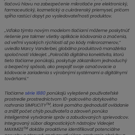
tlačovú hlavu na zabezpečenie mikrotlače pre elektronický,
farmaceutický, kozmetický a cukrárenský priemysel, pričom
spĺňa rastúci dopyt po vysledovateľnosti produktov.
„Vďaka týmto novým modelom tlačiarní môžeme poskytnúť
riešenie pre takmer všetky aplikácie kódovania a značenia,
od veľmi vysokých rýchlostí až po kódy mikrorozmerov,“
uviedla Marcy Vanderbei, globálna produktová manažérka
spoločnosti Videojet. „Pokročilá digitálna konektivita, ktorú
tieto tlačiarne ponúkajú, poskytuje zákazníkom jednoduchý
a bezpečný spôsob, ako prepojiť svoje označovacie a
kódovacie zariadenia s výrobnými systémami a digitálnymi
továrňami.“
Tlačiarne
série 1880
ponúkajú vylepšené používateľské
prostredie prostredníctvom 10-palcového dotykového
TM
rozhrania SIMPLICiTY
, ktoré pomáha zjednodušiť ovládanie
a znížiť počet chýb používateľa a zároveň ponúka
inteligentné vytváranie správ a zabudovaných sprievodcov.
Integrovaný súbor diagnostických nástrojov Videojet
TM
MAXIMiZE
dokáže proaktívne identifikovať potenciálne