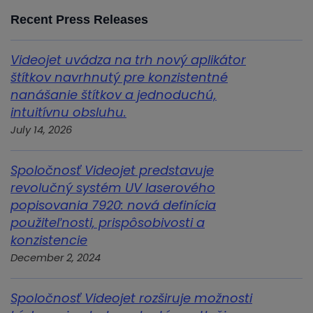
Recent Press Releases
Videojet uvádza na trh nový aplikátor
štítkov navrhnutý pre konzistentné
nanášanie štítkov a jednoduchú,
intuitívnu obsluhu.
July 14, 2026
Spoločnosť Videojet predstavuje
revolučný systém UV laserového
popisovania 7920: nová definícia
použiteľnosti, prispôsobivosti a
konzistencie
December 2, 2024
Spoločnosť Videojet rozširuje možnosti