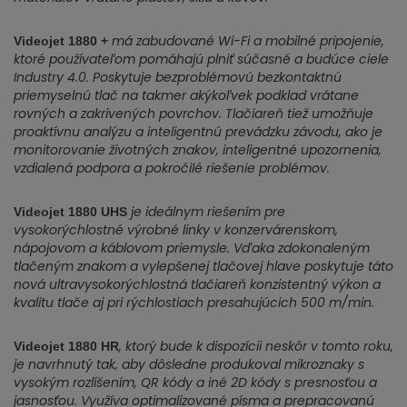
má zabudované Wi-Fi a mobilné pripojenie,
Videojet 1880 +
ktoré používateľom pomáhajú plniť súčasné a budúce ciele
Industry 4.0. Poskytuje bezproblémovú bezkontaktnú
priemyselnú tlač na takmer akýkoľvek podklad vrátane
rovných a zakrivených povrchov. Tlačiareň tiež umožňuje
proaktívnu analýzu a inteligentnú prevádzku závodu, ako je
monitorovanie životných znakov, inteligentné upozornenia,
vzdialená podpora a pokročilé riešenie problémov.
je ideálnym riešením pre
Videojet 1880 UHS
vysokorýchlostné výrobné linky v konzervárenskom,
nápojovom a káblovom priemysle. Vďaka zdokonaleným
tlačeným znakom a vylepšenej tlačovej hlave poskytuje táto
nová ultravysokorýchlostná tlačiareň konzistentný výkon a
kvalitu tlače aj pri rýchlostiach presahujúcich 500 m/min.
, ktorý bude k dispozícii neskôr v tomto roku,
Videojet 1880 HR
je navrhnutý tak, aby dôsledne produkoval mikroznaky s
vysokým rozlíšením, QR kódy a iné 2D kódy s presnosťou a
jasnosťou. Využíva optimalizované písma a prepracovanú