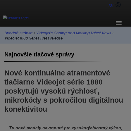
SK
Úvodná stránka
›
Videojet's Coding and Marking Latest News
›
Videojet 1880 Series Press release
Najnovšie tlačové správy
Nové kontinuálne atramentové
tlačiarne Videojet série 1880
poskytujú vysokú rýchlosť,
mikrokódy s pokročilou digitálnou
konektivitou
Tri nové modely navrhnuté pre vysokorýchlostný výkon,