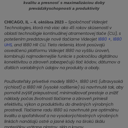
kvalitu a presnosť s maximalizáciou doby
prevádzkyschopnosti a produktivity
Spoločnosť Videojet
CHICAGO, IL – 4. októbra 2023 –
Technologies, ktorá má viac ako 45 rokov skúseností v
oblasti technológie kontinuálnej atramentovej tlače (CIJ), s
potešením predstavuje nové tlačiarne Videojet
1880 +
,
1880
UHS
, and 1880 HR CIJ. Tieto riešenia, ktoré posúvajú
osvedčenú platformu Videojet 1880 na vyššiu úroveň,
kombinujú najmodernejšie funkcie s pokročilou digitálnou
konektivitou a zároveň zabezpečujú tlač kódov, dátumov a
ďalších variabilných údajov na produkty a obaly.
Používateľsky prívetivé modely 1880+, 1880 UHS (ultravysoká
rýchlosť) a 1880 HR (vysoké rozlíšenie) sú navrhnuté tak, aby
pomohli zvýšiť priepustnosť, minimalizovať prestoje a znížiť
náklady počas životnosti tlačiarne a zároveň priniesli
efektivitu, výkon a produktivitu do dnešných výrobných
prostredí. Tlačiarne radu 1880 sú navrhnuté pre optimálnu
kvalitu a spoľahlivosť a na vysokorýchlostných výrobných
linkách nanášajú ostré a jasné kódy na širokú škálu
materiálov vrátane plastov, skla a kovov.