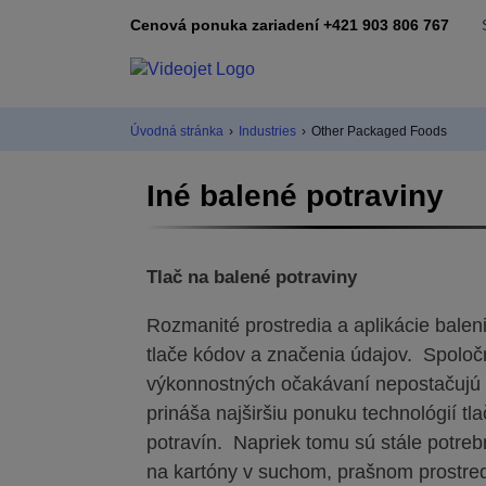
Cenová ponuka zariadení +421 903 806 767
Úvodná stránka
›
Industries
›
Other Packaged Foods
Iné balené potraviny
Tlač na balené potraviny
Rozmanité prostredia a aplikácie baleni
tlače kódov a značenia údajov. Spoloč
výkonnostných očakávaní nepostačujú u
prináša najširšiu ponuku technológií tl
potravín. Napriek tomu sú stále potrebn
na kartóny v suchom, prašnom prostredí