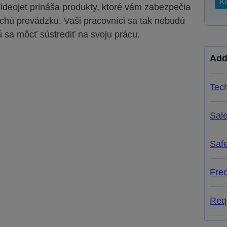
Ko
Videojet prináša produkty, ktoré vám zabezpečia
chú prevádzku. Vaši pracovníci sa tak nebudú
 sa môcť sústrediť na svoju prácu.
Add
Tech
Sal
Saf
Fre
Req