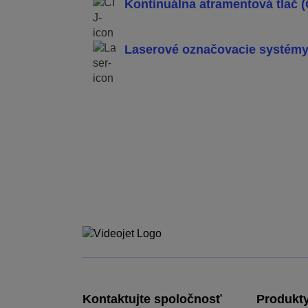
Kontinuálna atramentová tlač (
Laserové označovacie systém
Kontaktujte spoločnosť
Produkt