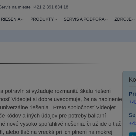
Servis na mieste +421 2 391 834 18
RIEŠENIA
PRODUKTY
SERVIS A PODPORA
ZDROJE
Ko
a potravín si vyžaduje rozmanitú škálu riešení
Pr
nosť Videojet si dobre uvedomuje, že na naplnenie
+4
niverzálne riešenia. Preto spoločnosť Videojet
Se
ače kódov a iných údajov pre potreby baliarní
+4
é nové vysoko spoľahlivé riešenia, či už ide o tlač
, alebo tlač na vrecká pri ich plnení na mokrej