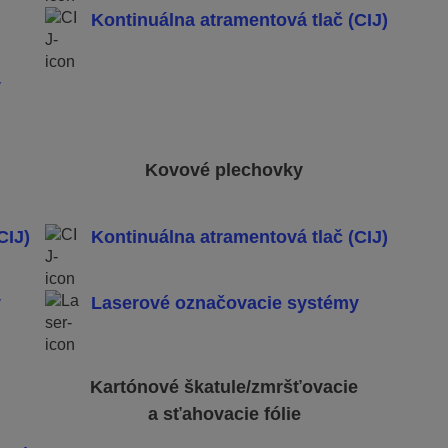
Kontinuálna atramentová tlač (CIJ)
y
Kovové plechovky
CIJ)
Kontinuálna atramentová tlač (CIJ)
y
Laserové označovacie systémy
Kartónové škatule/zmršťovacie
a sťahovacie fólie