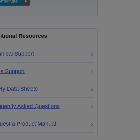
ntaktujte
itional Resources
nical Support
es Support
ety Data Sheets
quently Asked Questions
uest a Product Manual