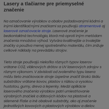
Lasery a tlačiarne pre priemyselné
značenie
Na označovanie výrobkov a obalov požadovanými kódmi a
inými identifikačnými značkami sa používajú
atramentové
aj
laserové označovacie stroje
. Laserové značenie je
bezkontaktná technológia, ktorá má oproti iným metódam
značenia množstvo výhod. Vytvára kvalitnejšie a trvalejšie
značky a používa menej spotrebného materiálu, čím znižuje
celkové náklady na prevádzku strojov.
Tieto stroje používajú niekoľko rôznych typov laserov
vrátane CO2, vláknových drôtov a UV laserových zdrojov s
rôznym výkonom. V závislosti od zvoleného typu lasera
môžu tieto značkovacie stroje úspešne značiť širokú škálu
substrátov vrátane kovov, plastov s nízkou a vysokou
hustotou, gumy, dreva a lepenky. Medzi aplikácie
laserového značenia výrobkov patrí umiestňovanie
výrobných značiek a dátových kódov na plastové a
sklenené fľaše a iné obalové substráty, ako aj značenie
jednotlivých kovových a plastových výrobkov a dielov.