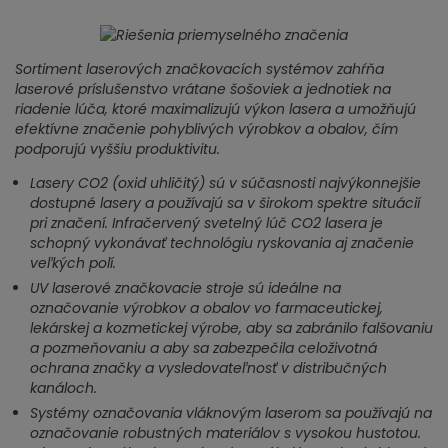
Sortiment laserových značkovacích systémov zahŕňa
laserové príslušenstvo vrátane šošoviek a jednotiek na
riadenie lúča, ktoré maximalizujú výkon lasera a umožňujú
efektívne značenie pohyblivých výrobkov a obalov, čím
podporujú vyššiu produktivitu.
Lasery CO2 (oxid uhličitý) sú v súčasnosti najvýkonnejšie
dostupné lasery a používajú sa v širokom spektre situácií
pri značení. Infračervený svetelný lúč CO2 lasera je
schopný vykonávať technológiu ryskovania aj značenie
veľkých polí.
UV laserové značkovacie stroje sú ideálne na
označovanie výrobkov a obalov vo farmaceutickej,
lekárskej a kozmetickej výrobe, aby sa zabránilo falšovaniu
a pozmeňovaniu a aby sa zabezpečila celoživotná
ochrana značky a vysledovateľnosť v distribučných
kanáloch.
Systémy označovania vláknovým laserom sa používajú na
označovanie robustných materiálov s vysokou hustotou.