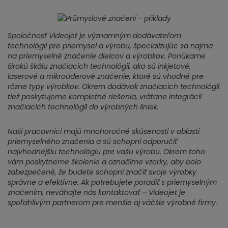
Spoločnosť Videojet je významným dodávateľom
technológií pre priemysel a výrobu, špecializujúc sa najmä
na priemyselné značenie dielcov a výrobkov. Ponúkame
širokú škálu značiacich technológií, ako sú inkjetové,
laserové a mikroúderové značenie, ktoré sú vhodné pre
rôzne typy výrobkov. Okrem dodávok značiacich technológií
tiež poskytujeme kompletné riešenia, vrátane integrácií
značiacich technológií do výrobných liniek.
Naši pracovníci majú mnohoročné skúsenosti v oblasti
priemyselného značenia a sú schopní odporučiť
najvhodnejšiu technológiu pre vašu výrobu. Okrem toho
vám poskytneme školenie a označíme vzorky, aby bolo
zabezpečené, že budete schopní značiť svoje výrobky
správne a efektívne. Ak potrebujete poradiť s priemyselným
značením, neváhajte nás kontaktovať – Videojet je
spoľahlivým partnerom pre menšie aj väčšie výrobné firmy.