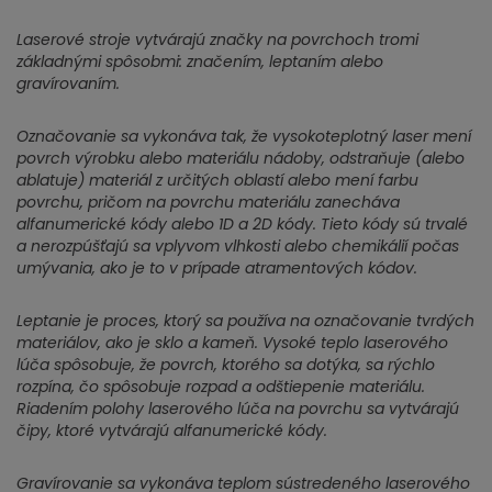
Laserové stroje vytvárajú značky na povrchoch tromi
základnými spôsobmi: značením, leptaním alebo
gravírovaním.
Označovanie sa vykonáva tak, že vysokoteplotný laser mení
povrch výrobku alebo materiálu nádoby, odstraňuje (alebo
ablatuje) materiál z určitých oblastí alebo mení farbu
povrchu, pričom na povrchu materiálu zanecháva
alfanumerické kódy alebo 1D a 2D kódy. Tieto kódy sú trvalé
a nerozpúšťajú sa vplyvom vlhkosti alebo chemikálií počas
umývania, ako je to v prípade atramentových kódov.
Leptanie je proces, ktorý sa používa na označovanie tvrdých
materiálov, ako je sklo a kameň. Vysoké teplo laserového
lúča spôsobuje, že povrch, ktorého sa dotýka, sa rýchlo
rozpína, čo spôsobuje rozpad a odštiepenie materiálu.
Riadením polohy laserového lúča na povrchu sa vytvárajú
čipy, ktoré vytvárajú alfanumerické kódy.
Gravírovanie sa vykonáva teplom sústredeného laserového